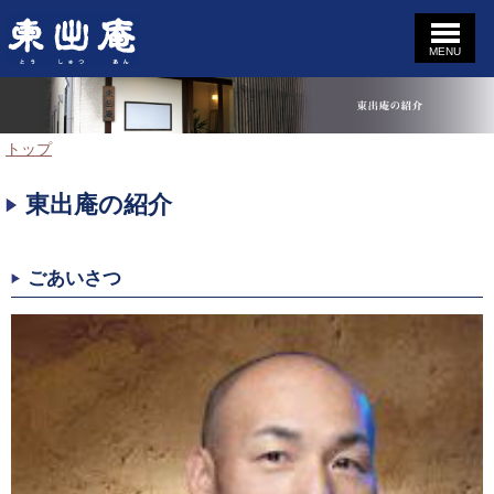
MENU
このページの本文へ
東
出
庵
現
トップ
在
の
東出庵の紹介
位
置：
ごあいさつ